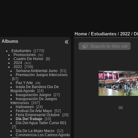
Home
/
Estudiantes
/
2022
/
D
Albums
Search in this set
Estudiantes
1770
Promociones
52
Cuadro De Honor
8
2024
411
2022
709
Semana Ambiental Junio
51
Premiación Juegos Intercursos
67
Paz Y Arte
99
Izada De Bandera Dia De
Bogotá Agosto
24
Inauguración Juegos
27
Inauguración De Juegos
Intercursos
167
Halloween
24
00
Festival De Arte Mayo
52
Feria Empresarial Octubre
28
Día Del Trabajo
10
Día Del Agua Taller Curso 601
7
Día De La Mujer Marzo
12
Convivencia Los Caimos Agosto