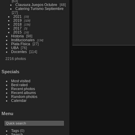
63
Clausura Juegos Octubre
48
Catering Turismo Septiembre
27
2021
33
2019
328
2018
156
2017
5
2015
16
Historia
98
Institucionales
134
Plata Física
27
UBA
76
Docentes
114
2216 photos
Specials
Most visited
Best rated
Recent photos
Recent albums
Random photos
Calendar
Menu
Tags
(0)
Search