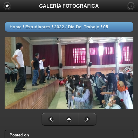
GALERÍA FOTOGRÁFICA
Home
/
Estudiantes
/
2022
/
Día Del Trabajo
/
05
Posted on