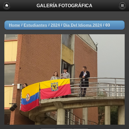
GALERÍA FOTOGRÁFICA
Home
/
Estudiantes
/
2024
/
Dia Del Idioma 2024
/
03