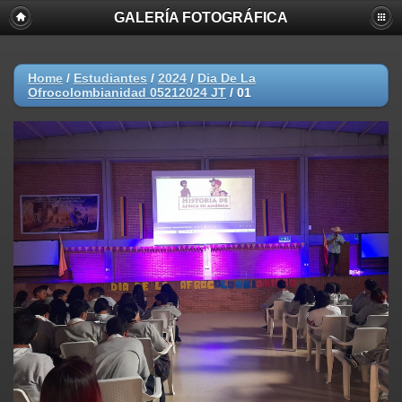
GALERÍA FOTOGRÁFICA
Home
/
Estudiantes
/
2024
/
Dia De La
Ofrocolombianidad 05212024 JT
/
01